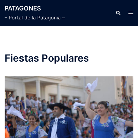
Saltar
PATAGONES
al
Buscar
Alte
– Portal de la Patagonia –
contenido
men
Fiestas Populares