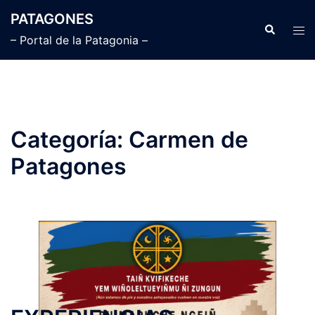
Saltar
PATAGONES
al
Buscar
Alte
– Portal de la Patagonia –
contenido
men
Categoría:
Carmen de
Patagones