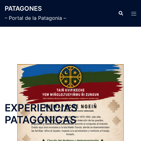
Saltar
PATAGONES
al
Buscar
Alte
– Portal de la Patagonia –
contenido
men
EXPERIENCIAS
PATAGÓNICAS