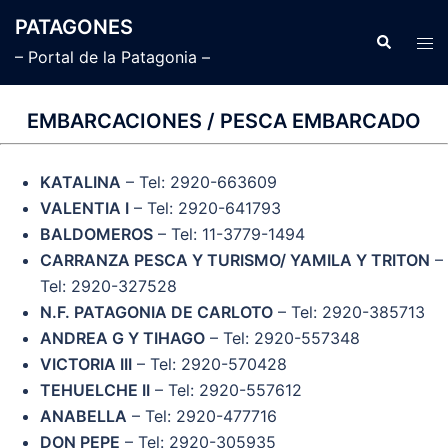
Saltar
PATAGONES
al
Buscar
Alte
– Portal de la Patagonia –
contenido
men
EMBARCACIONES / PESCA EMBARCADO
KATALINA
– Tel: 2920-663609
VALENTIA I
– Tel: 2920-641793
BALDOMEROS
– Tel: 11-3779-1494
CARRANZA PESCA Y TURISMO/ YAMILA Y TRITON
–
Tel: 2920-327528
N.F. PATAGONIA DE CARLOTO
– Tel: 2920-385713
ANDREA G Y TIHAGO
– Tel: 2920-557348
VICTORIA III
– Tel: 2920-570428
TEHUELCHE II
– Tel: 2920-557612
ANABELLA
– Tel: 2920-477716
DON PEPE
– Tel: 2920-305935