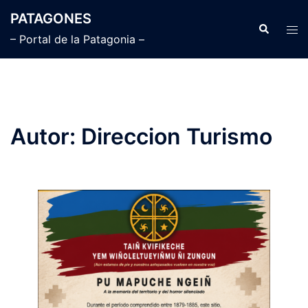
Saltar
PATAGONES
al
Buscar
Alte
– Portal de la Patagonia –
contenido
men
Autor:
Direccion Turismo