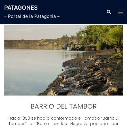
Saltar
PATAGONES
al
Buscar
Alte
– Portal de la Patagonia –
contenido
men
barrio del tambor
BARRIO DEL TAMBOR
Hacia 1850 se había conformado el llamado “Barrio El
Tambor” o “Barrio de los Negros”, poblado por